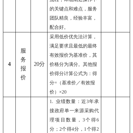
的关键点和难点，服务
团队精良，经验丰富，
配合好。
采用低价优先法计算，
满足要求且最低的最终
服
有效报价为基准价，其
务
4
20分
价格分为满分。
其他
报
报
价得分计算公式为：得
价
分=
（
基准价／有效报
价
）
×20
1. 业绩数量：近3年承
接政府单一来源采购代
理项目数量，3个得6
分；2个得4分，1个得2