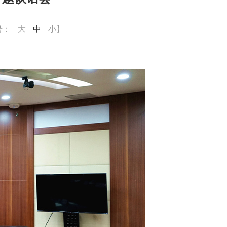
号：
大
中
小
】