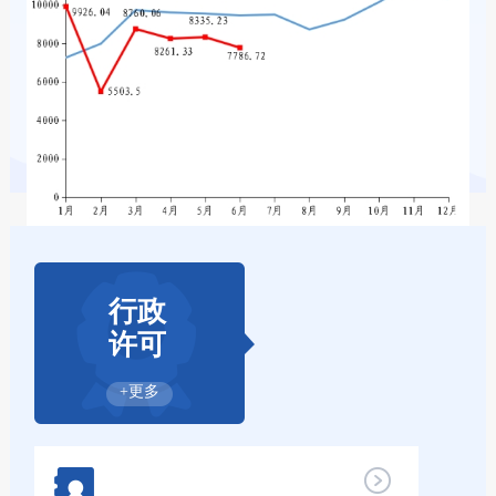
行政
许可
+更多