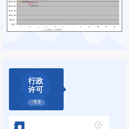
行政
许可
+更多