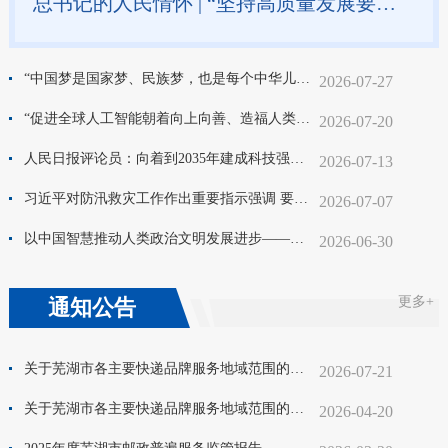
总书记的人民情怀 | “坚持高质量发展要成为领导干部政绩观的重要内容”
“中国梦是国家梦、民族梦，也是每个中华儿女的梦”——习近平总书记关于侨务工作的重要论述凝聚共同致力民族复兴的强大力量
2026-07-27
“促进全球人工智能朝着向上向善、造福人类的方向发展”——习近平主席出席二〇二六世界人工智能大会暨人工智能全球治理高级别会议系列活动纪实
2026-07-20
人民日报评论员：向着到2035年建成科技强国的目标坚定迈进——论学习贯彻习近平总书记在国家科学技术奖励大会、两院院士大会、中国科协十一大上重要讲话
2026-07-13
习近平对防汛救灾工作作出重要指示强调 要全力组织抢险救援、伤员救治、群众安置 扎实做好防灾救灾各项工作 确保人民群众生命财产安全
2026-07-07
以中国智慧推动人类政治文明发展进步——习近平党建思想给世界带来深刻启迪
2026-06-30
更多+
通知公告
关于芜湖市各主要快递品牌服务地域范围的公示（2026年第二季度）
2026-07-21
关于芜湖市各主要快递品牌服务地域范围的公示（2026年第一季度）
2026-04-20