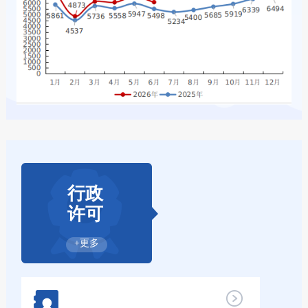
行政
许可
+更多