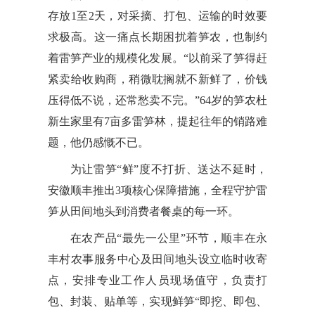
存放1至2天，对采摘、打包、运输的时效要
求极高。这一痛点长期困扰着笋农，也制约
着雷笋产业的规模化发展。“以前采了笋得赶
紧卖给收购商，稍微耽搁就不新鲜了，价钱
压得低不说，还常愁卖不完。”64岁的笋农杜
新生家里有7亩多雷笋林，提起往年的销路难
题，他仍感慨不已。
为让雷笋“鲜”度不打折、送达不延时，
安徽顺丰推出3项核心保障措施，全程守护雷
笋从田间地头到消费者餐桌的每一环。
在农产品“最先一公里”环节，顺丰在永
丰村农事服务中心及田间地头设立临时收寄
点，安排专业工作人员现场值守，负责打
包、封装、贴单等，实现鲜笋“即挖、即包、