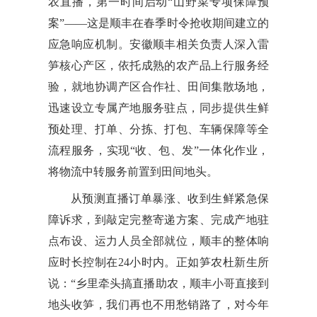
农直播，第一时间启动“山野菜专项保障预
案”——这是顺丰在春季时令抢收期间建立的
应急响应机制。安徽顺丰相关负责人深入雷
笋核心产区，依托成熟的农产品上行服务经
验，就地协调产区合作社、田间集散场地，
迅速设立专属产地服务驻点，同步提供生鲜
预处理、打单、分拣、打包、车辆保障等全
流程服务，实现“收、包、发”一体化作业，
将物流中转服务前置到田间地头。
从预测直播订单暴涨、收到生鲜紧急保
障诉求，到敲定完整寄递方案、完成产地驻
点布设、运力人员全部就位，顺丰的整体响
应时长控制在24小时内。正如笋农杜新生所
说：“乡里牵头搞直播助农，顺丰小哥直接到
地头收笋，我们再也不用愁销路了，对今年