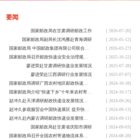
要闻
国家邮政局在甘肃调研邮政工作
[ 2026-07-20]
国家邮政局副局长沈鸿雁赴青海调研
[ 2026-05-12]
国家邮政局 中国邮政集团有限公司联合发布通知 在中西部农村地区开展“快递进村”邮政兜底专项试点工作
[ 2026-03-27]
国家邮政局召开邮政快递业安全治理规范化座谈会暨快递进村工作推进会
[ 2025-10-22]
廖进荣赴甘肃调研快递业发展情况
[ 2025-07-28]
廖进荣赴江西调研行业发展情况
[ 2025-07-07]
国家邮政局调研广西农村地区邮政快递服务并就“十五五”邮政业规划编制工作进行座谈
[ 2024-10-18]
国家邮政局介绍“快递下乡”十年来农村寄递物流发展情况
[ 2024-10-17]
赵冲久赴天津调研邮政快递业发展情况强调，认真学习领会党的二十届三中全会精神 努力推动各项改革措施落到实处
[ 2024-09-26]
赵冲久参观服贸会中国快递展区 提升快递业核心竞争力 为全球服务贸易贡献力量
[ 2024-09-13]
赵冲久赴内蒙古调研邮政快递业发展情况强调，深入推进农村寄递物流体系建设 助力农村更好融入全国统一大市场
[ 2024-09-11]
国家邮政局赴甘肃省庆阳市调研
[ 2024-09-03]
国家邮政局召开全国农村寄递物流体系建设暨快递进村工作现场会
[ 2024-08-28]