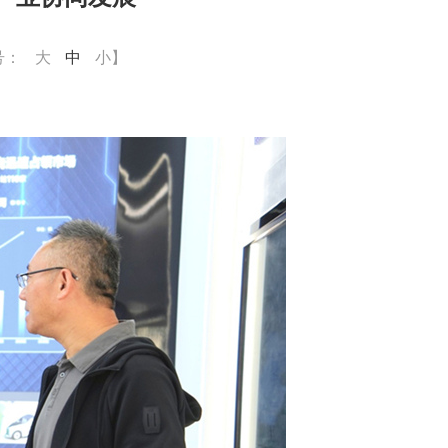
号：
大
中
小
】