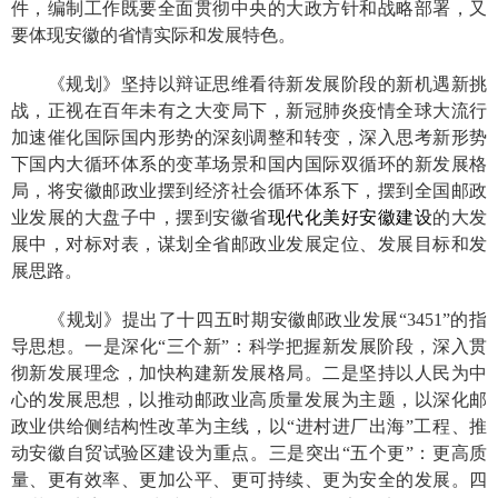
件，编制工作既要全面贯彻中央的大政方针和战略部署，又
要体现安徽的省情实际和发展特色。
《规划》坚持以辩证思维看待新发展阶段的新机遇新挑
战，正视在百年未有之大变局下，新冠肺炎疫情全球大流行
加速催化国际国内形势的深刻调整和转变，深入思考新形势
下国内大循环体系的变革场景和国内国际双循环的新发展格
局，将安徽邮政业摆到经济社会循环体系下，摆到全国邮政
业发展的大盘子中，摆到安徽省
现代化美好安徽建设
的大发
展中，对标对表，谋划全省邮政业发展定位、发展目标和发
展思路。
《规划》
提出了十四五时期安徽邮政业发展“
3451
”的指
导思想。一是深化“三个新”：科学把握新发展阶段，深入贯
彻新发展理念，加快构建新发展格局。二是坚持以人民为中
心的发展思想，以推动邮政业高质量发展为主题，以深化邮
政业供给侧结构性改革为主线，以“进村进厂出海”工程、推
动安徽自贸试验区建设为重点。三是
突出“五个更”：
更高质
量、更有效率、更加公平、更可持续、更为安全的发展。四