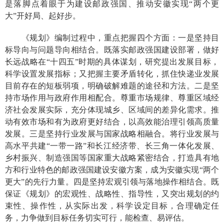
是落脚点着眼于为建设邮政强国、推动安徽实现“两个更
大”开好局、起好步。
《规划》编制过程中，重点把握四个方面：一是坚持目
标导向与问题导向相结合。既落实邮政强国建设部署，做好
长远战略在“十四五”时期的具体谋划，研究提出发展目标，
科学设置发展指标；又把握主要矛盾转化，抓住快递业发展
目前存在的短板弱项，明确破解难题的途径和方法。二是坚
持市场作用与政府作用相配合。尊重市场规律、尊重区域经
济社会发展实际，充分体现城乡、区域间的差异化需求。推
动有效市场和有为政府更好结合，以高效能治理引领高质量
发展。三是坚持行业发展与国家战略相融合。将行业发展与
高水平共建“一带一路”和长江经济带、长三角一体化发展、
乡村振兴、制造强国等国家重大战略紧密结合，打造具有地
方和行业特色的邮政强国建设安徽方案，成为安徽实现“两个
更大”的先行力量。四是坚持宏观引领与落地操作相结合。既
保证《规划》的宏观性、战略性、指导性，又突出规划的约
束性、操作性，从实际出发，科学设定目标，合理确定任
务，力争做到目标任务切实可行，能检查、易评估。