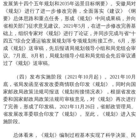
发展第十四个五年规划和
2035
年远景目标纲要》。安徽局对
《规划》进行了进一步修改完善，全面落实《建议》《纲
要》总体思路和重点任务，形成《规划》中间成果稿，并向
省相关部门征求意见建议。
2021
年
5
月，在进一步修改完善基
础上，组织专家对《规划》进行了论证，并同步完成与省“十
四五”综合交通运输发展规划等专项规划衔接工作。
6
月，形
成《规划》送审稿，先后报请局规划领导小组和局党组会审
议。
7
月底、
8
月初，局规划领导小组和局党组会先后审议通
过了《规划》送审稿。
（四）发布实施阶段（
2021
年
10
月起）。
2021
年
10
月
底，省局发函至省发改委商情联合印发《规划》，同时向国
家邮政局政策法规司报送《规划衔接情况表》，根据省发改
委和国家邮政局政策法规司审核意见，对《规划》再次进行
了完善，形成了印发稿。
2021
年
11
月
26
日，省邮政管理局、
省发展改革委联合印发了《规划》。至此，《规划》进入实
施阶段。
总体看来，《规划》编制过程基本实现了科学决策、民