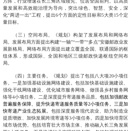
方阵，行业增速在长三角区域领先、位居全国前列。以高质
量发展和高效能治理为导向，突出绿色、智慧、安全，深
化“两进一出”工程，提出
6
个方面的定性目标和
5
大类
15
个定
量目标。
（三）空间布局。
《规划》构架了发展布局和网络布
局。发展布局方面提出构建“一轴”“一带”“多点”安徽邮政业发
展新格局。网络布局方面提出建立覆盖全国、联通国际的枢
纽体系，形成国际、全国和地区三级邮政快递枢纽空间布
局。
（四）主要任务。
《规划》提出了包括八大项
20
小项任
务。一是加强基础设施网络建设。包括加快基础设施建设、
强化干线网络建设、优化城市服务网络、做强县乡村服务网
络等
4
小项任务。二是深度提升寄递服务品质。
包括加强邮政
普遍服务保障、提升快递寄递服务质量等
2
小项任务。三是加
快寄递产业生态拓展。
包括深度服务现代农业、助力制造业
提质增效、加快发展跨境寄递等
3
小项任务。四是加快培育区
域市场优势。包括培育壮大市场主体、推动融入长三角发展