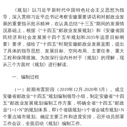
《规划》以习近平新时代中国特色社会主义思想为指
导，深入贯彻习近平总书记考察安徽重要讲话和对邮政业发
展的重要指示批示精神，
在认真总结“十三五”期间的发展情
况基础上，
根据《“十四五”邮政业发展规划》和《安徽省国
民经济和社会发展第十四个五年规划和
2035
年远景目标纲
要》要求，描绘了“十四五”时期安徽邮政业发展蓝图，提出
了具体的指导思想、发展目标、空间布局、主要任务、重大
工程和保障措施。为加深行业内外对于《规划》的理解，
现
从三个方面对《规划》进行解读。
一、编制过程
（一）前期布置阶段（
2019
年
12
月
-2020
年
3
月）。
成立
安徽省邮政业“十四五”规划编制领导小组，制定
安徽省“十四
五”邮政业发展规划编制工作方案，明确全省“十四五”邮政
业“
1+1+N
”的规划体系，即
1
个省级规划
+1
个省会城市规划
+N
个重点城市规划。确定主要工作和进度安排，召开动员部署
工作会议，全面启动《规划》编制工作。