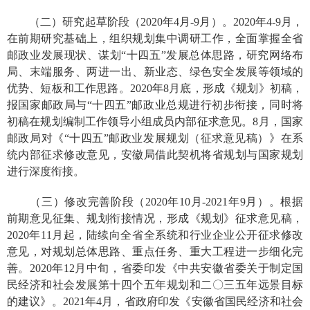
（二）研究起草阶段（
2020
年
4
月
-9
月）。
2020
年
4-9
月，
在前期研究基础上，组织规划集中调研工作，全面掌握全省
邮政业发展现状、谋划“十四五”发展总体思路，研究网络布
局、末端服务、两进一出、新业态、绿色安全发展等领域的
优势、短板和工作思路。
2020
年
8
月底，形成《规划》初稿，
报国家邮政局与“十四五”邮政业总规进行初步衔接，同时将
初稿在规划编制工作领导小组成员内部征求意见。
8
月，国家
邮政局对《“十四五”邮政业发展规划（征求意见稿）》在系
统内部征求修改意见，安徽局借此契机将省规划与国家规划
进行深度衔接。
（三）修改完善阶段（
2020
年
10
月
-2021
年
9
月）。
根据
前期意见征集、规划衔接情况，形成《规划》征求意见稿，
2020
年
11
月起，陆续向全省全系统和行业企业公开征求修改
意见，对规划总体思路、重点任务、重大工程进一步细化完
善。
2020
年
12
月中旬，省委印发《中共安徽省委关于制定国
民经济和社会发展第十四个五年规划和二〇三五年远景目标
的建议》。
2021
年
4
月，省政府印发《安徽省国民经济和社会