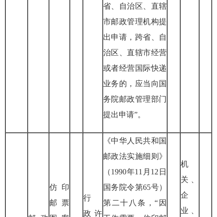
省、自治区、直辖
市邮政管理机构提
出申请，跨省、自
治区、直辖市经营
或者经营国际快递
业务的，应当向国
务院邮政管理部门
提出申请”。
《中华人民共和国
邮政法实施细则》
机
（
1990
年
11
月
12
日
关、
仿印
国务院令第
65
号）
企
行
邮票
第二十八条，“因
业、
政
许