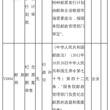
特种邮票发行计划
行计
由邮政企业根据市
划审
场需要提出，报国
批
务院邮政管理部门
审定”。
《中华人民共和国
邮政法》（
2012
年
10
月
26
日中华人民
行
纪念
共和国主席令第七
政
许
邮政
邮票
55004
无
十号）第四十二
无
企业
可
局
图案
条，“国务院邮政
审查
管理部门负责纪念
邮票的选题和图案