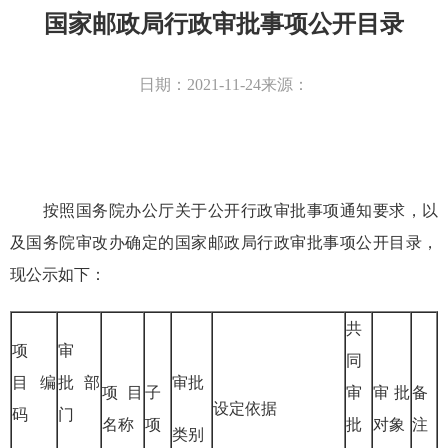
国家邮政局行政审批事项公开目录
日期：2021-11-24来源：
按照国务院办公厅关于公开行政审批事项通知要求，以
及国务院审改办确定的国家邮政局行政审批事项公开目录，
现公示如下：
共
项
审
同
目
编
批
部
审批
项目
子
审
审批
备
设定依据
码
门
名称
项
批
对象
注
类别