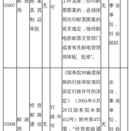
邮政
图案
工作需要，仿印邮
55007
无
无
事业
可
局
及其
票图案的，必须按
单
制品
照仿印邮票图案的
位、
审批
有关规定，报经邮
社会
电部邮票主管部门
组织
或者有关邮电管理
局审核、批准”。
《国务院对确需保
留的行政审批项目
企
设定行政许可的决
业、
定》（
2004
年
6
月
事业
经营
行
29
日国务院令第
单
邮政
政
许
邮政
412
号）附件第
455
位、
55008
通信
无
无
可
局
项，“经营邮政通
社会