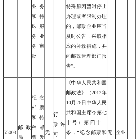
业务
特殊原因暂时停止
和特
办理或者限制办理
殊服
的，邮政企业应当
务业
及时公告，采取相
务审
应的补救措施，并
批
向邮政管理部门报
告”。
《中华人民共和国
邮政法》（
2012
年
纪念
10
月
26
日中华人民
邮票
共和国主席令第七
行
和特
十号）第四十二
政
许
邮政
种邮
55003
无
条，“纪念邮票和
无
企业
可
局
票发