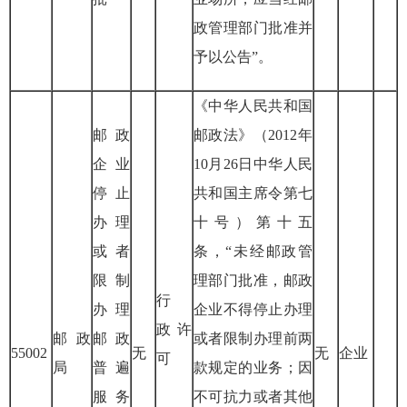
政管理部门批准并
予以公告”。
《中华人民共和国
邮政
邮政法》（
2012
年
企业
10
月
26
日中华人民
停止
共和国主席令第七
办理
十号）第十五
或者
条，“未经邮政管
限制
理部门批准，邮政
行
办理
企业不得停止办理
政
许
邮政
邮政
或者限制办理前两
55002
无
无
企业
可
局
普遍
款规定的业务；因
服务
不可抗力或者其他