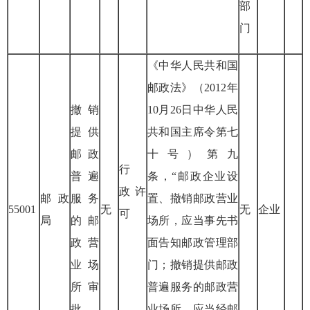
部
门
《中华人民共和国
邮政法》（
2012
年
撤销
10
月
26
日中华人民
提供
共和国主席令第七
邮政
十号）第九
行
普遍
条，“邮政企业设
政
许
邮政
服务
置、撤销邮政营业
55001
无
无
企业
可
局
的邮
场所，应当事先书
政营
面告知邮政管理部
业场
门；撤销提供邮政
所审
普遍服务的邮政营
批
业场所，应当经邮