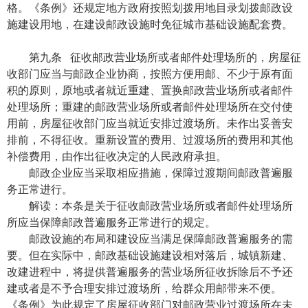
格。《条例》还规定地方政府按照划拨用地目录划拨邮政设
施建设用地，在建设邮政设施时免征城市基础设施配套费。
第九条 征收邮政营业场所或者邮件处理场所的，房屋征
收部门应当与邮政企业协商，按照方便用邮、不少于原有面
积的原则，原地或者就近重建、置换邮政营业场所或者邮件
处理场所；重建的邮政营业场所或者邮件处理场所在交付使
用前，房屋征收部门应当就近安排过渡场所。未作出妥善安
排前，不得征收。重新设置的费用、过渡场所的费用和其他
补偿费用，由作出征收决定的人民政府承担。
邮政企业应当采取相应措施，保障过渡期间邮政普遍服
务正常进行。
解读：本条是关于征收邮政营业场所或者邮件处理场所
所应当保障邮政普遍服务正常进行的规定。
邮政设施的布局和建设应当满足保障邮政普遍服务的需
要。但在实际中，邮政基础设施建设相对落后，城镇新建、
改建进程中，将提供普遍服务的营业场所征收拆除后不予还
建或者是不予合理安排过渡场所，给群众用邮带来不便。
《条例》为此规定了房屋征收部门对邮政营业过渡场所在未