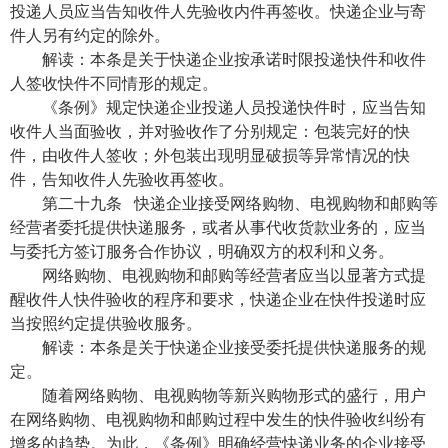
投递人员应当告知收件人先验收内件再签收。快递企业与寄
件人另有约定的除外。
解读：本条是关于快递企业按承诺时限投递快件和收件
人签收快件不同情形的规定。
《条例》规定快递企业投递人员投递快件时，应当告知
收件人当面验收，并对验收作了分别规定：包装完好的快
件，由收件人签收；外包装出现明显破损等异常情况的快
件，告知收件人先验收再签收。
第二十九条 快递企业接受网络购物、电视购物和邮购等
经营者委托提供快递服务，或者从事代收货款业务的，应当
与委托方签订服务合作协议，明确双方的权利和义务。
网络购物、电视购物和邮购等经营者应当以显著方式提
醒收件人快件验收的程序和要求，快递企业在快件投递时应
当按照约定提供验收服务。
解读：本条是关于快递企业接受委托提供快递服务的规
定。
随着网络购物、电视购物等新兴购物形式的盛行，用户
在网络购物、电视购物和邮购过程中发生的快件验收纠纷有
增多的趋势。为此，《条例》明确经营快递业务的企业接受