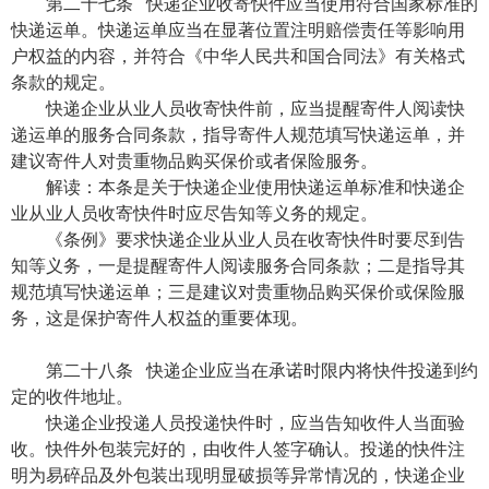
第二十七条 快递企业收寄快件应当使用符合国家标准的
快递运单。快递运单应当在显著位置注明赔偿责任等影响用
户权益的内容，并符合《中华人民共和国合同法》有关格式
条款的规定。
快递企业从业人员收寄快件前，应当提醒寄件人阅读快
递运单的服务合同条款，指导寄件人规范填写快递运单，并
建议寄件人对贵重物品购买保价或者保险服务。
解读：本条是关于快递企业使用快递运单标准和快递企
业从业人员收寄快件时应尽告知等义务的规定。
《条例》要求快递企业从业人员在收寄快件时要尽到告
知等义务，一是提醒寄件人阅读服务合同条款；二是指导其
规范填写快递运单；三是建议对贵重物品购买保价或保险服
务，这是保护寄件人权益的重要体现。
第二十八条 快递企业应当在承诺时限内将快件投递到约
定的收件地址。
快递企业投递人员投递快件时，应当告知收件人当面验
收。快件外包装完好的，由收件人签字确认。投递的快件注
明为易碎品及外包装出现明显破损等异常情况的，快递企业