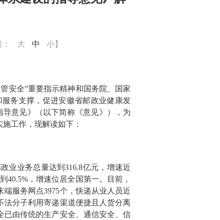
号：
大
中
小
】
管安全”重要指示精神和国务院、国家
和服务支撑，促进安徽省邮政业健康发
指导意见》（以下简称《意见》），为
实施工作，现解读如下：
邮政业业务总量达到
316.8
亿元，增速近
到
40.5%
，增速位居全国第一。目前，
末端服务网点
3975
个，快递从业人员近
不法分子利用寄递渠道便捷且人货分离
全已由传统的生产安全、通信安全、信