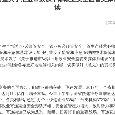
读
【字
全生产“管行业必须管安全、管业务必须管安全、管生产经营必须
管和应急体系建设，加强行业安全监管和应急管理的技术保障
理局印发了《关于推进市级以下邮政业安全监管支撑体系建设的
企业和社会各界更好地理解相关内容，切实做好《意见》的贯彻
商务的全面兴起，邮政业蓬勃兴盛、飞速发展。
2018
年，全省
，达到
11.2
亿件，增长
30%
。今年上半年，全省快递业务量增速达
个，各类村邮站超过
1
万个；快递企业
538
家，分支机构
3723
家，
邮政业寄递渠道安全形势严峻，安全监管压力增大。敌对势力和
生。寄递渠道已成为反恐、禁毒、扫黄打非的重要战场。寄递安