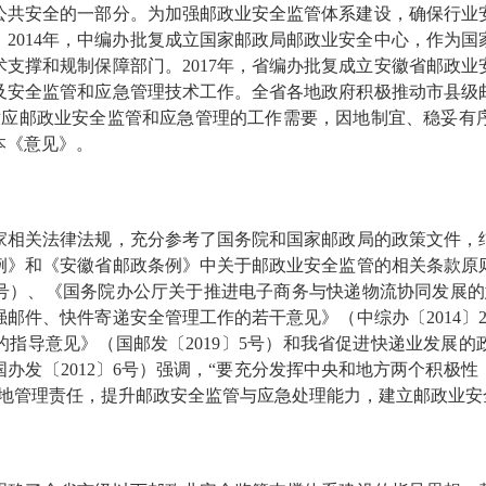
公共安全的一部分。为加强邮政业安全监管体系建设，确保行业
。
2014
年，中编办批复成立国家邮政局邮政业安全中心，作为国
术支撑和规制保障部门。
2017
年，省编办批复成立安徽省邮政业
及安全监管和应急管理技术工作。全省各地政府积极推动市县级
适应邮政业安全监管和应急管理的工作需要，因地制宜、稳妥有
本《意见》。
家相关法律法规，充分参考了国务院和国家邮政局的政策文件，
例》和《安徽省邮政条例》中关于邮政业安全监管的相关条款原
号）、《国务院办公厅关于推进电子商务与快递物流协同发展的
强邮件、快件寄递安全管理工作的若干意见》（中综办〔
2014
〕
的指导意见》（国邮发〔
2019
〕
5
号）和我省促进快递业发展的
国办发〔
2012
〕
6
号）强调，“要充分发挥中央和地方两个积极性
属地管理责任，提升邮政安全监管与应急处理能力，建立邮政业安